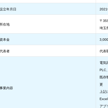
設立年月日
202
〒359
所在地
埼玉県
資本金
3,00
代表者
代表
電気
PL
既存
更
事業内容
上記
Ex
アプ