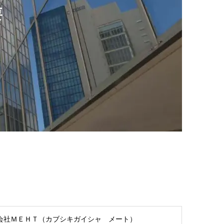
要
会社ＭＥＨＴ（カブシキガイシャ メート）